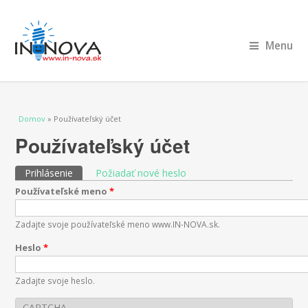
Menu
Nachádzate sa tu
Domov
» Používateľský účet
Používateľský účet
Primárne karty
Prihlásenie
(aktívna karta)
Požiadať nové heslo
Používateľské meno
*
Zadajte svoje používateľské meno www.IN-NOVA.sk.
Heslo
*
Zadajte svoje heslo.
CAPTCHA