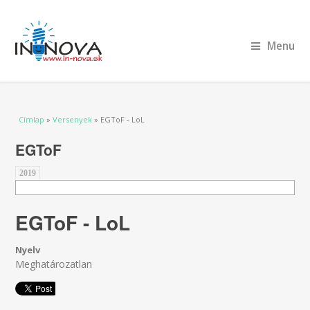
Menu
Jelenlegi hely
Címlap
»
Versenyek
» EGToF - LoL
EGToF
2019
EGToF - LoL
Nyelv
Meghatározatlan