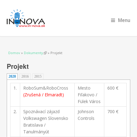
Menu
Nachádzate sa tu
Domov
»
Dokumenty
(link is external)
» Projekt
Projekt
2020
(aktívna karta)
2016
2015
1.
RoboSum&RoboCross
Mesto
600 €
(Zrušená / Elmaradt)
Fiľakovo /
Fülek Város
2.
Spoznávací zájazd
Johnson
700 €
Volkswagen Slovensko
Controls
Bratislava /
Tanulmányút