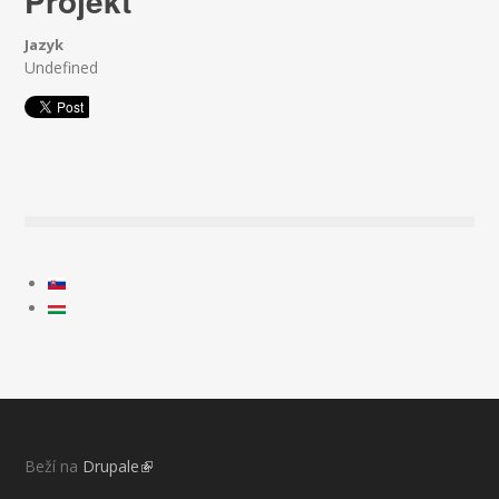
Projekt
Jazyk
Undefined
Beží na
Drupale
(link is external)