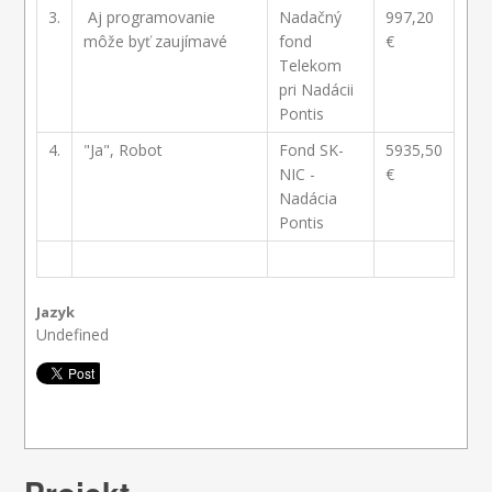
3.
Aj programovanie
Nadačný
997,20
môže byť zaujímavé
fond
€
Telekom
pri Nadácii
Pontis
4.
"Ja", Robot
Fond SK-
5935,50
NIC -
€
Nadácia
Pontis
Jazyk
Undefined