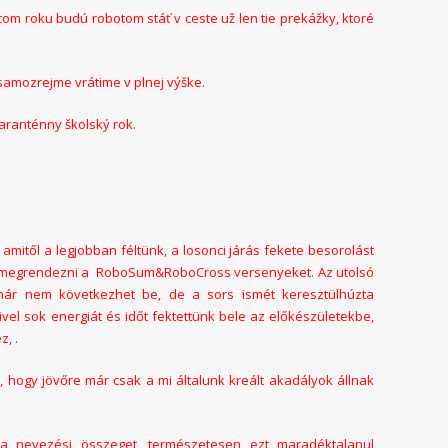
com roku budú robotom stáť v ceste už len tie prekážky, ktoré
samozrejme vrátime v plnej výške.
ranténny školský rok.
mitől a legjobban féltünk, a losonci járás fekete besorolást
juk megrendezni a RoboSum&RoboCross versenyeket. Az utolsó
már nem következhet be, de a sors ismét keresztülhúzta
vel sok energiát és időt fektettünk bele az előkészületekbe,
, .
 hogy jövőre már csak a mi általunk kreált akadályok állnak
 a nevezési összeget, természetesen ezt maradéktalanul