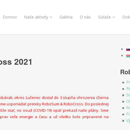
Domov
Naše aktivity
Galéria
O nás
Súťaže
Dok
oss 2021
Ro
P
Re
S
 obávali, okres Lučenec dostal do 3.stupňa ohrozenia (čierna
O
žeme usporiadať preteky RoboSum & RoboCross. Do poslednej
R
emôže stať, no osud (COVID-19) opäť prekazil naše plány. Sme
F
ríprav veľa energie a času a už všetko bolo pripravené na
V