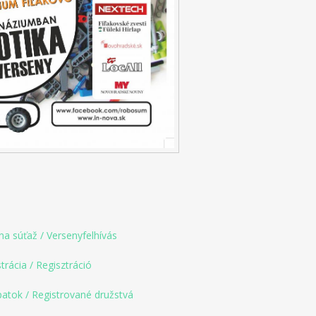
a súťaž / Versenyfelhívás
(link is external)
trácia / Regisztráció
(link is external)
patok / Registrované družstvá
(link is external)