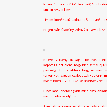
Nezostáva nám nič iné, len veriť, že v budú
sme im vytvorili my.
Tímom, ktoré majú zaplatené štartovné, ho 
Prajem vám úspešný, zdravý a hlavne bezka
[Hu]
Kedves Versenyzők, sajnos bekövetkezett, a
kapott. Ez azt jelenti, hogy idén sem tud
percekig bíztunk abban, hogy ez most 
terveinket. Nagyon csalódottak vagyunk, mi
már minden el volt készítve a versenyzéshez
Nincs más lehetőségünk, mind bízni abban,
majd a robotok útjában.
Azoknak a csapatoknak, akik kifizették