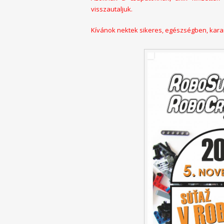
visszautaljuk.
Kívánok nektek sikeres, egészségben, karan