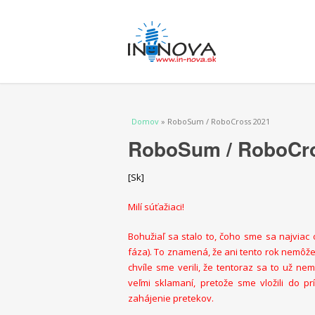
Nachádzate sa tu
Domov
» RoboSum / RoboCross 2021
RoboSum / RoboCr
[Sk]
Milí súťažiaci!
Bohužiaľ sa stalo to, čoho sme sa najviac
fáza). To znamená, že ani tento rok nemô
chvíle sme verili, že tentoraz sa to už n
veľmi sklamaní, pretože sme vložili do p
zahájenie pretekov.