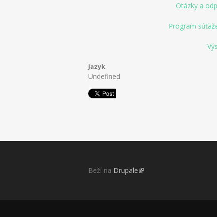
Otázky a odp
Program súťaže
Vý
Jazyk
Undefined
Beží na
Drupale
(link is external)