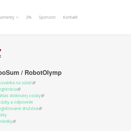
umenty
2%
Sponzori
Kontakt
boSum / RobotOlymp
ozvánka na súťaž
(link is external)
gistrácia
(link is external)
úhlas dotknutej osoby
(link is external)
tázky a odpovede
egistrované družstvá
(link is external)
otky
ýsledky
(link is external)