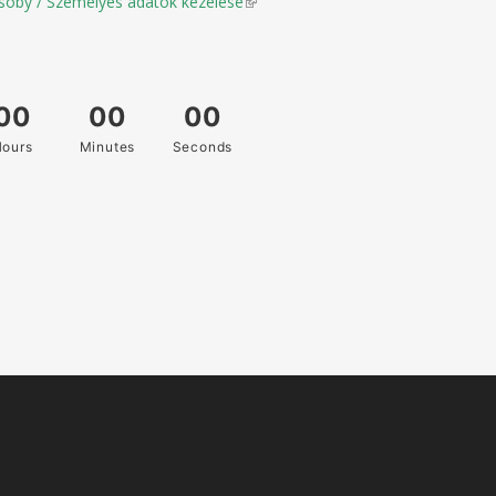
soby / Személyes adatok kezelése
(link is external)