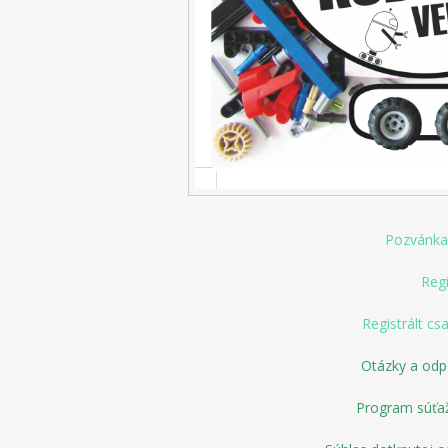
Pozvánka
Regi
Registrált cs
Otázky a odp
Program súťaž