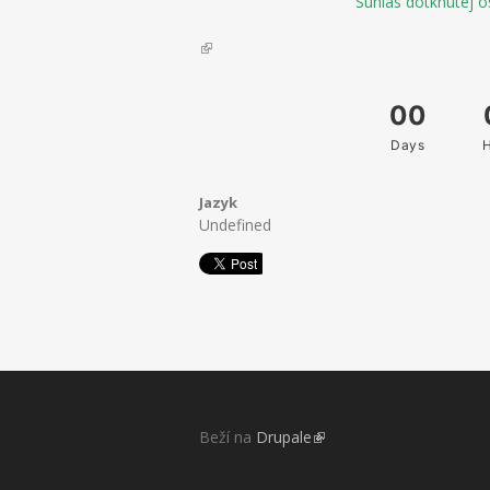
Súhlas dotknutej o
(link is external)
Jazyk
Undefined
Beží na
Drupale
(link is external)