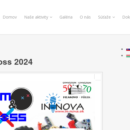
Domov
Naše aktivity
Galéria
O nás
Súťaže
Dok
oss 2024