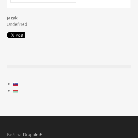
Jazyk
Undefined
Beží na
Drupale
(link is external)