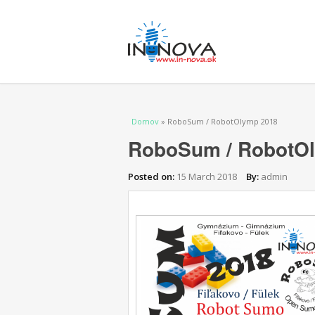
Nachádzate sa tu
Domov
» RoboSum / RobotOlymp 2018
RoboSum / RobotO
Posted on:
15 March 2018
By:
admin