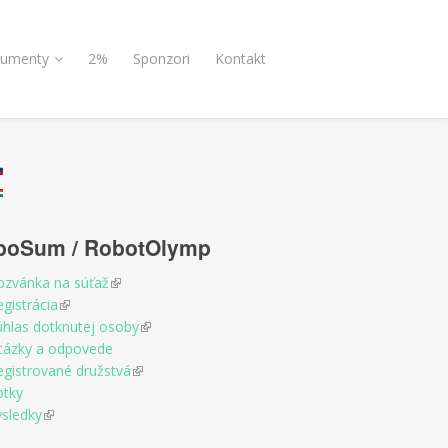
umenty
2%
Sponzori
Kontakt
boSum / RobotOlymp
ozvánka na súťaž
(link is external)
gistrácia
(link is external)
úhlas dotknutej osoby
(link is external)
tázky a odpovede
egistrované družstvá
(link is external)
otky
ýsledky
(link is external)