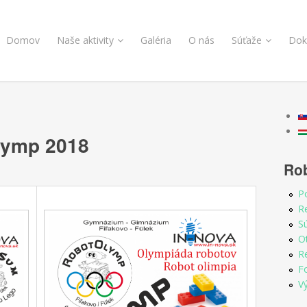
Domov
Naše aktivity
Galéria
O nás
Súťaže
Dok
lymp 2018
Ro
P
Re
S
O
R
F
V