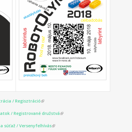
rácia / Regisztráció
(link is external)
patok / Registrované družstvá
(link is external)
a súťaž / Versenyfelhívás
(link is external)