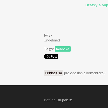
Otázky a odp
Jazyk
Undefined
Tags:
Robotika
Prihlásiť sa
pre odoslanie komentárov
Beží na
Drupale
(link is external)