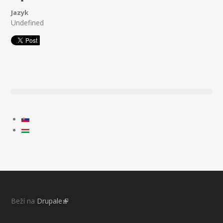
Jazyk
Undefined
Beží na
Drupale
(link is external)