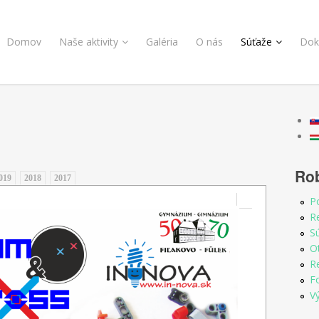
Domov
Naše aktivity
Galéria
O nás
Súťaže
Dok
Ro
019
2018
2017
P
Re
S
O
R
F
V