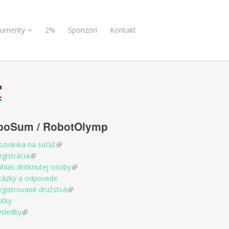
umenty
2%
Sponzori
Kontakt
boSum / RobotOlymp
ozvánka na súťaž
(link is external)
gistrácia
(link is external)
úhlas dotknutej osoby
(link is external)
tázky a odpovede
egistrované družstvá
(link is external)
otky
ýsledky
(link is external)