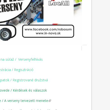
na súťaž
/
Versenyfelhívás
strácia / Regisztráció
apatok / Registrované družstvá
ovede / Kérdések és válaszok
 / A verseny tervezett menete
(link is external)