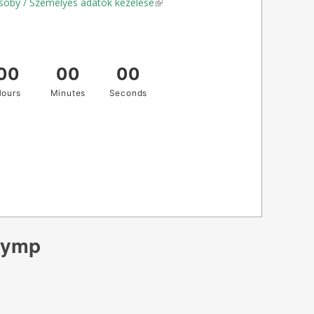
soby / Személyes adatok kezelése
(link is external)
lymp