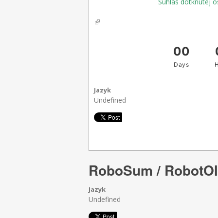
Súhlas dotknutej o
(link is external)
Jazyk
Undefined
RoboSum / RobotO
Jazyk
Undefined