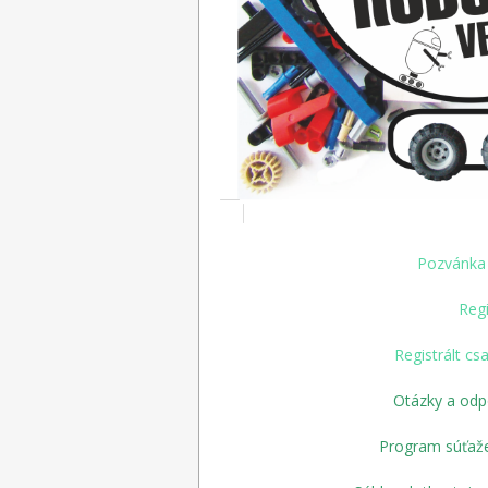
Pozvánka 
Regi
Registrált cs
Otázky a odp
Program súťaže