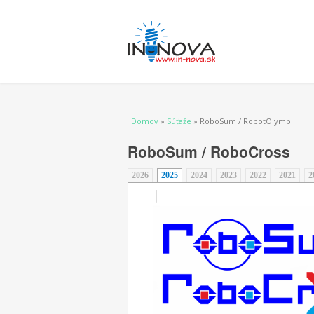
Nachádzate sa tu
Domov
»
Súťaže
» RoboSum / RobotOlymp
RoboSum / RoboCross
2026
2025
(aktívna karta)
2024
2023
2022
2021
2