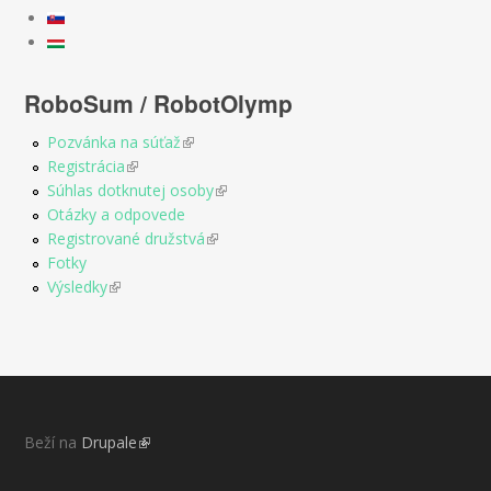
RoboSum / RobotOlymp
Pozvánka na súťaž
(link is external)
Registrácia
(link is external)
Súhlas dotknutej osoby
(link is external)
Otázky a odpovede
Registrované družstvá
(link is external)
Fotky
Výsledky
(link is external)
Beží na
Drupale
(link is external)