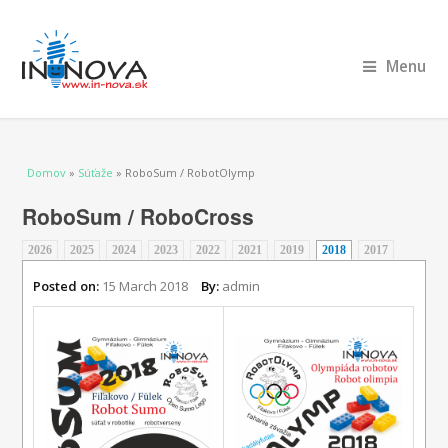
Menu
Nachádzate sa tu
Domov
»
Súťaže
» RoboSum / RobotOlymp
RoboSum / RoboCross
2026
2025
2024
2023
2022
2021
2019
2018
(aktívna karta)
2017
Posted on:
15 March 2018
By:
admin