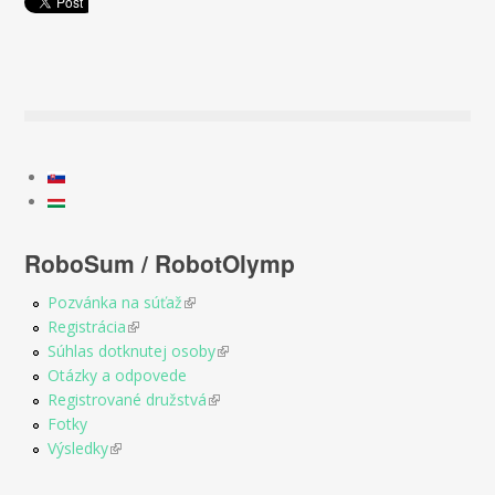
RoboSum / RobotOlymp
Pozvánka na súťaž
(link is external)
Registrácia
(link is external)
Súhlas dotknutej osoby
(link is external)
Otázky a odpovede
Registrované družstvá
(link is external)
Fotky
Výsledky
(link is external)