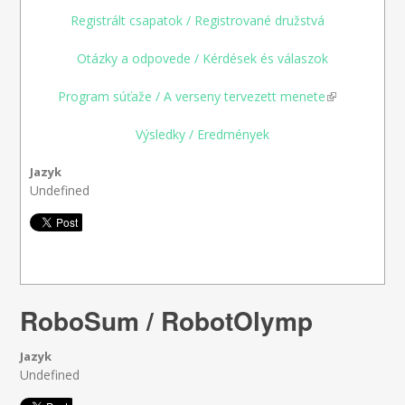
Registrált csapatok / Registrované družstvá
(link is
external)
Otázky a odpovede / Kérdések és válaszok
Program súťaže / A verseny tervezett menete
(link is
(link is
external)
external)
Výsledky / Eredmények
Jazyk
Undefined
RoboSum / RobotOlymp
Jazyk
Undefined