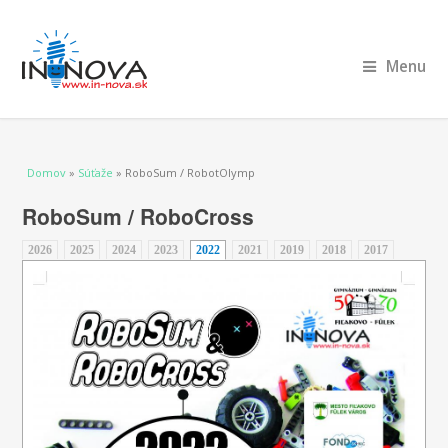
Menu
Nachádzate sa tu
Domov
»
Súťaže
» RoboSum / RobotOlymp
RoboSum / RoboCross
2026
2025
2024
2023
2022
(aktívna karta)
2021
2019
2018
2017