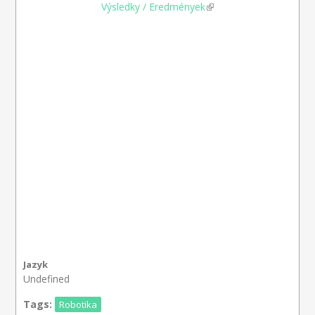
Výsledky / Eredmények
(link is external)
Jazyk
Undefined
Tags:
Robotika