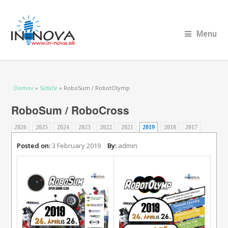
Menu
Nachádzate sa tu
Domov
»
Súťaže
» RoboSum / RobotOlymp
RoboSum / RoboCross
2026
2025
2024
2023
2022
2021
2019
(aktívna karta)
2018
2017
Posted on:
3 February 2019
By:
admin