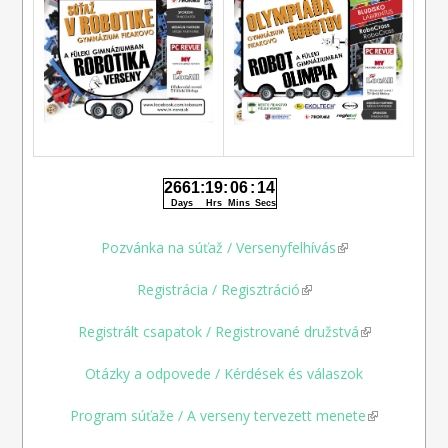
Pozvánka na súťaž / Versenyfelhívás
(link is external)
Registrácia / Regisztráció
(link is external)
Registrált csapatok / Registrované družstvá
(link is
external)
Otázky a odpovede / Kérdések és válaszok
Program súťaže / A verseny tervezett menete
(link is
external)